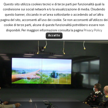
Dipartimento per le Politiche di coesione
Questo sito utilizza cookies tecnici e di terze parti per funzionalità quali la
condivisione sui social network e/o la visualizzazione di media. Chiudendo
questo banner, cliccando in un'area sottostante o accedendo ad un'altra
pagina del sito, acconsenti all’uso dei cookie. Se non acconsenti all'utilizzo dei
cookie di terze parti, alcune di queste funzionalità potrebbero essere non
disponibili. Per maggiori informazioni consulta la pagina
Privacy Policy
MENU
Accetto