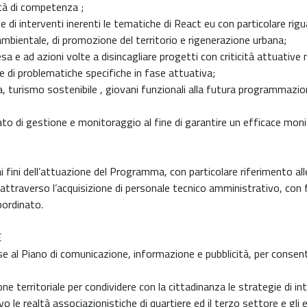
ità di competenza ;
e di interventi inerenti le tematiche di React eu con particolare rig
 ambientale, di promozione del territorio e rigenerazione urbana;
sa e ad azioni volte a disincagliare progetti con criticità attuative
ne di problematiche specifiche in fase attuativa;
ura, turismo sostenibile , giovani funzionali alla futura programmazi
o di gestione e monitoraggio al fine di garantire un efficace monito
 ai fini dell’attuazione del Programma, con particolare riferimento al
attraverso l’acquisizione di personale tecnico amministrativo, co
bordinato.
E
e al Piano di comunicazione, informazione e pubblicità, per consentir
one territoriale per condividere con la cittadinanza le strategie di 
 realtà associazionistiche di quartiere ed il terzo settore e gli eve