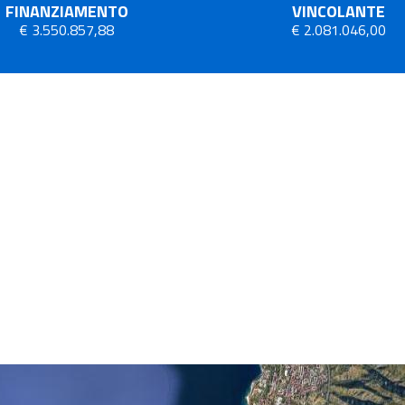
FINANZIAMENTO
VINCOLANTE
€ 3.550.857,88
€ 2.081.046,00