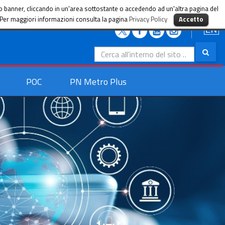
sto banner, cliccando in un'area sottostante o accedendo ad un'altra pagina del
i. Per maggiori informazioni consulta la pagina
Privacy Policy
Accetto
Search
for:
POC
PN Metro Plus