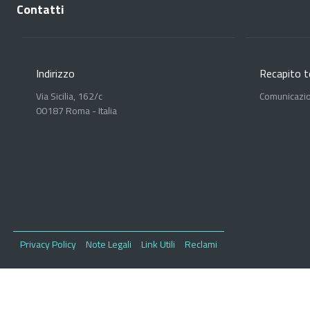
Contatti
Indirizzo
Recapito t
Via Sicilia, 162/c
Comunicazi
00187 Roma - Italia
Privacy Policy
Note Legali
Link Utili
Reclami