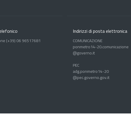
elefonico
Indirizzi di posta elettronica
one (+39) 06 96517681
COMUNICAZIONE
ponmetro14-20.comunicazione
@governo.it
PEC
adg.ponmetro14-20
@pec.governo.gov.it