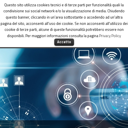
Dipartimento per le Politiche di coesione
Questo sito utilizza cookies tecnici e di terze parti per funzionalità quali la
condivisione sui social network e/o la visualizzazione di media. Chiudendo
questo banner, cliccando in un'area sottostante o accedendo ad un'altra
pagina del sito, acconsenti all’uso dei cookie. Se non acconsenti all'utilizzo dei
cookie di terze parti, alcune di queste funzionalità potrebbero essere non
disponibili. Per maggiori informazioni consulta la pagina
Privacy Policy
MENU
Accetto