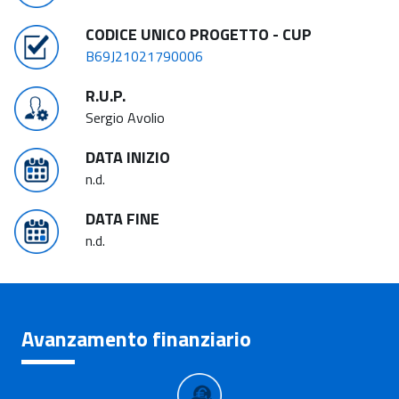
CODICE UNICO PROGETTO - CUP
B69J21021790006
R.U.P.
Sergio Avolio
DATA INIZIO
n.d.
DATA FINE
n.d.
Avanzamento finanziario