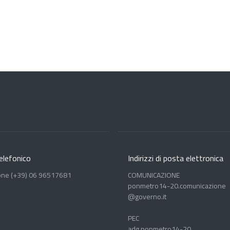
elefonico
Indirizzi di posta elettronica
one (+39) 06 96517681
COMUNICAZIONE
ponmetro14-20.comunicazione
@governo.it
PEC
adg.ponmetro14-20