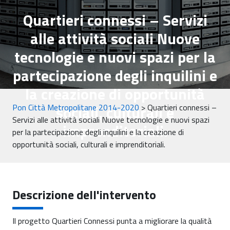
Quartieri connessi – Servizi
alle attività sociali Nuove
tecnologie e nuovi spazi per la
partecipazione degli inquilini e
la creazione di opportunità
sociali, culturali e
Pon Città Metropolitane 2014-2020
>
Quartieri connessi –
Servizi alle attività sociali Nuove tecnologie e nuovi spazi
imprenditoriali.
per la partecipazione degli inquilini e la creazione di
opportunità sociali, culturali e imprenditoriali.
Descrizione dell'intervento
Il progetto Quartieri Connessi punta a migliorare la qualità