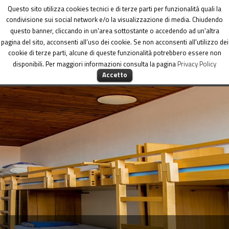
Dipartimento per le Politiche di coesione
Questo sito utilizza cookies tecnici e di terze parti per funzionalità quali la
condivisione sui social network e/o la visualizzazione di media. Chiudendo
questo banner, cliccando in un'area sottostante o accedendo ad un'altra
pagina del sito, acconsenti all’uso dei cookie. Se non acconsenti all'utilizzo dei
cookie di terze parti, alcune di queste funzionalità potrebbero essere non
disponibili. Per maggiori informazioni consulta la pagina
Privacy Policy
MENU
Accetto