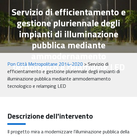
Servizio di efficientamento e
gestione pluriennale degli
impianti di illuminazione
pubblica mediante
ammodernamento
tecnologico e relamping LED
Pon Città Metropolitane 2014-2020
>
Servizio di
efficientamento e gestione pluriennale degli impianti di
illuminazione pubblica mediante ammodernamento
tecnologico e relamping LED
Descrizione dell'intervento
Il progetto mira a modernizzare l'illuminazione pubblica della