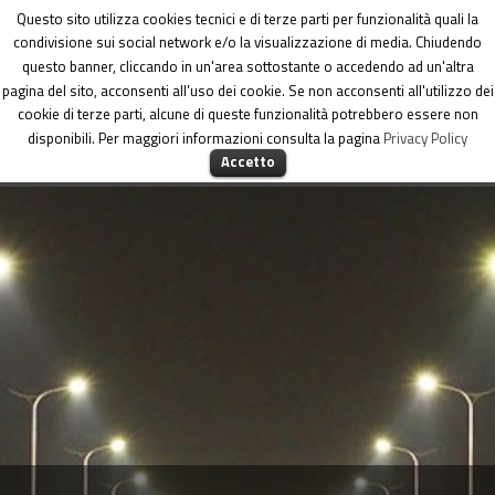
Dipartimento per le Politiche di coesione
Questo sito utilizza cookies tecnici e di terze parti per funzionalità quali la
condivisione sui social network e/o la visualizzazione di media. Chiudendo
questo banner, cliccando in un'area sottostante o accedendo ad un'altra
pagina del sito, acconsenti all’uso dei cookie. Se non acconsenti all'utilizzo dei
cookie di terze parti, alcune di queste funzionalità potrebbero essere non
disponibili. Per maggiori informazioni consulta la pagina
Privacy Policy
MENU
Accetto