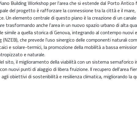
no Building Workshop per l'area che si estende dal Porto Antico fino
le del progetto è rafforzare la connessione tra la città e il mare, f
te. Un elemento centrale di questo piano è la creazione di un canale
are trasformando anche l'area in un nuovo spazio urbano di alta qu
le simile a quella storica di Genova, integrando al contempo nuovi 
 (NZEB), che prevede l'uso sinergico delle componenti naturali come i
ltaici e solare-termici, la promozione della mobilità a bassa emissio
ntropizzato e naturale.
l sito, il miglioramento della viabilità con un sistema semaforico inte
on nuovi punti di alaggio di libera fruizione. Il recupero dell'area 
li obiettivi di sostenibilità e resilienza climatica, migliorando la q