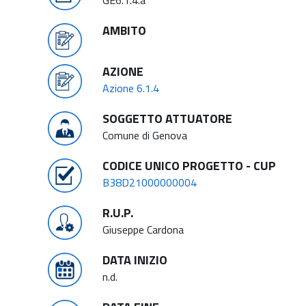
GE6.1.4.a
AMBITO
AZIONE
Azione 6.1.4
SOGGETTO ATTUATORE
Comune di Genova
CODICE UNICO PROGETTO - CUP
B38D21000000004
R.U.P.
Giuseppe Cardona
DATA INIZIO
n.d.