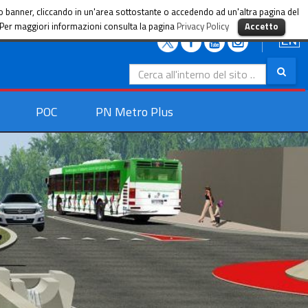
sto banner, cliccando in un'area sottostante o accedendo ad un'altra pagina del
i. Per maggiori informazioni consulta la pagina
Privacy Policy
Accetto
Search
for:
POC
PN Metro Plus