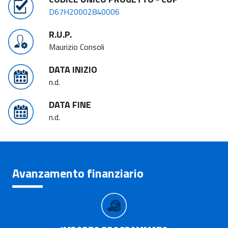
D67H20002840006
R.U.P.
Maurizio Consoli
DATA INIZIO
n.d.
DATA FINE
n.d.
Avanzamento finanziario