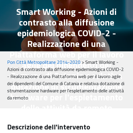
Smart Working - Azioni di
contrasto alla diffusione
epidemiologica COVID-2 -
Realizzazione di una
Piattaforma web per il lavoro
agile dei dipendenti del
Pon Città Metropolitane 2014-2020
>
Smart Working -
Azioni di contrasto alla diffusione epidemiologica COVID-2
Comune di Catania e relativa
- Realizzazione di una Piattaforma web per il lavoro agile
dotazione di strumentazione
dei dipendenti del Comune di Catania e relativa dotazione di
strumentazione hardware per l'espletamento delle attività
hardware per l'espletamento
da remoto
delle attività da remoto
Descrizione dell'intervento